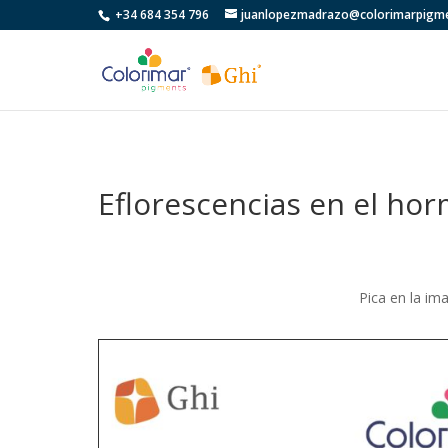
+34 684 354 796
juanlopezmadrazo@colorimarpigm
Eflorescencias en el ho
Pica en la im